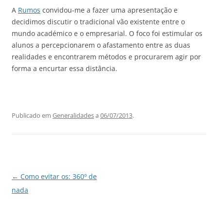
A
Rumos
convidou-me a fazer uma apresentação e
decidimos discutir o tradicional vão existente entre o
mundo académico e o empresarial. O foco foi estimular os
alunos a percepcionarem o afastamento entre as duas
realidades e encontrarem métodos e procurarem agir por
forma a encurtar essa distância.
Publicado em
Generalidades
a
06/07/2013
.
Navegação
←
Como evitar os: 360º de
de
nada
artigos