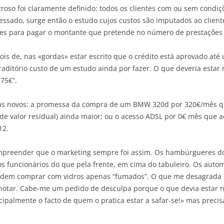
troso foi claramente definido: todos os clientes com ou sem condiç
ressado, surge então o estudo cujos custos são imputados ao cli
es para pagar o montante que pretende no número de prestações
is de, nas «gordas» estar escrito que o crédito está aprovado at
ditório custo de um estudo ainda por fazer. O que deveria estar 
75€”.
dias novos: a promessa da compra de um BMW 320d por 320€/mês q
e valor residual) ainda maior; ou o acesso ADSL por 0€ mês que 
12.
ompreender que o marketing sempre foi assim. Os hambúrgueres 
dos funcionários do que pela frente, em cima do tabuleiro. Os aut
podem comprar com vidros apenas “fumados”. O que me desagrada é
notar. Cabe-me um pedido de desculpa porque o que devia estar na
ipalmente o facto de quem o pratica estar a safar-se!» mas precis