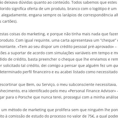
o deixava dúvidas quanto ao conteúdo. Todos sabemos que estes 
lorido significa oferta de um produto, branco com o logótipo é u
ue, alegadamente, engana sempre os larápios de correspondência a
 cartões).
stas coisas do marketing, e porque não tinha mais nada que fazer
 produto. Com igual requinte, uma carta apresentava um “cheque” 
ontante. «Tem ao seu dispor um crédito pessoal pré-aprovado» – d
ações a suportar de acordo com simulações variáveis em tempo e mo
dido de crédito, basta preencher o cheque que lhe enviamos e rem
r solicitado tal crédito, dei comigo a pensar que alguém fez um
qu
determinado perfil financeiro e eu acabei listado como necessitado
cortinar que Bem, ou Serviço, o meu subconsciente necessitava, 
ecimento, era identificado pelo meu «Personal Finance Advisor» –
gar para o Porsche que nunca terei, prossegui com a minha análise
 um método de marketing que prolifera sem que ninguém lhe pon
to à comissão de estudo do processo no valor de 75€, a qual poderá