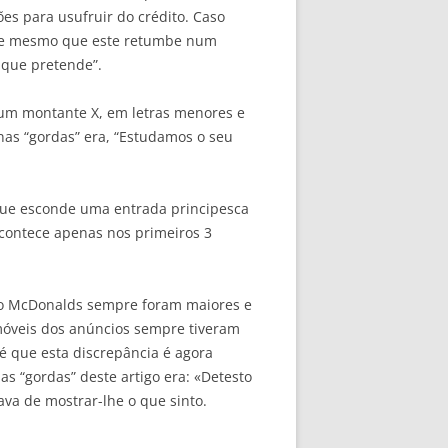
ões para usufruir do crédito. Caso
ente mesmo que este retumbe num
 que pretende”.
é um montante X, em letras menores e
nas “gordas” era, “Estudamos o seu
ue esconde uma entrada principesca
acontece apenas nos primeiros 3
do McDonalds sempre foram maiores e
omóveis dos anúncios sempre tiveram
 que esta discrepância é agora
s “gordas” deste artigo era: «Detesto
ava de mostrar-lhe o que sinto.