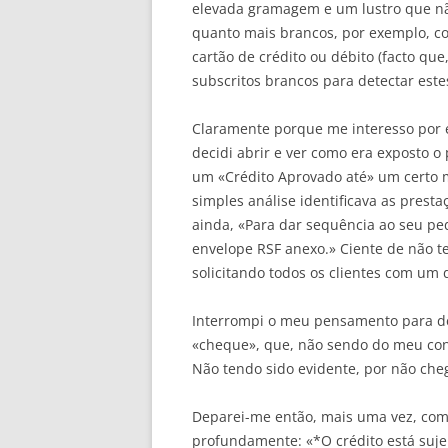
elevada gramagem e um lustro que nã
quanto mais brancos, por exemplo, co
cartão de crédito ou débito (facto q
subscritos brancos para detectar estes
Claramente porque me interesso por e
decidi abrir e ver como era exposto o
um «Crédito Aprovado até» um certo m
simples análise identificava as prest
ainda, «Para dar sequência ao seu pe
envelope RSF anexo.» Ciente de não te
solicitando todos os clientes com um 
Interrompi o meu pensamento para des
«cheque», que, não sendo do meu conh
Não tendo sido evidente, por não che
Deparei-me então, mais uma vez, com
profundamente: «*O crédito está sujei